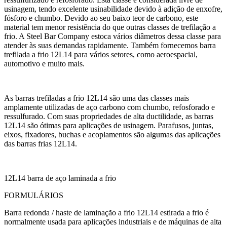
usinagem, tendo excelente usinabilidade devido à adição de enxofre,
fósforo e chumbo. Devido ao seu baixo teor de carbono, este
material tem menor resistência do que outras classes de trefilação a
frio. A Steel Bar Company estoca vários diâmetros dessa classe para
atender às suas demandas rapidamente. Também fornecemos barra
trefilada a frio 12L14 para vários setores, como aeroespacial,
automotivo e muito mais.
As barras trefiladas a frio 12L14 são uma das classes mais
amplamente utilizadas de aço carbono com chumbo, refosforado e
ressulfurado. Com suas propriedades de alta ductilidade, as barras
12L14 são ótimas para aplicações de usinagem. Parafusos, juntas,
eixos, fixadores, buchas e acoplamentos são algumas das aplicações
das barras frias 12L14.
12L14 barra de aço laminada a frio
FORMULÁRIOS
Barra redonda / haste de laminação a frio 12L14 estirada a frio é
normalmente usada para aplicações industriais e de máquinas de alta