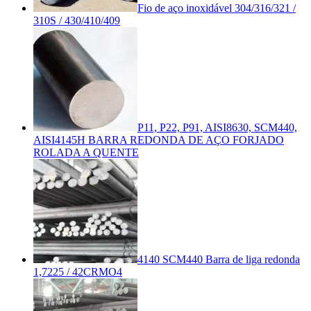
Fio de aço inoxidável 304/316/321 /
310S / 430/410/409
P11, P22, P91, AISI8630, SCM440,
AISI4145H BARRA REDONDA DE AÇO FORJADO
ROLADA A QUENTE
4140 SCM440 Barra de liga redonda
1,7225 / 42CRMO4