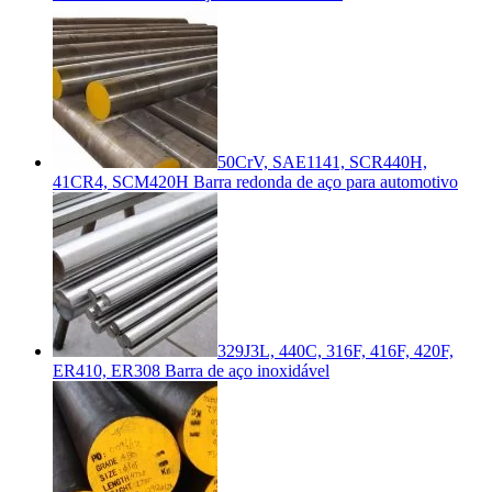
50CrV, SAE1141, SCR440H,
41CR4, SCM420H Barra redonda de aço para automotivo
329J3L, 440C, 316F, 416F, 420F,
ER410, ER308 Barra de aço inoxidável