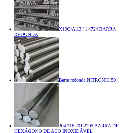
X10CrAl13 / 1.4724 BARRA
REDONDA
Barra redonda NITRONIC 50
304 316 201 2205 BARRA DE
HEXÁGONO DE AÇO INOXIDÁVEL