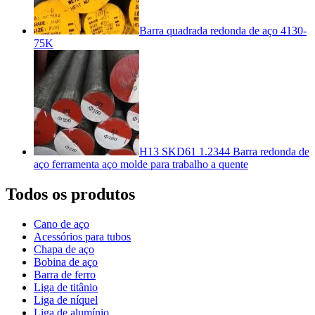
Barra quadrada redonda de aço 4130-
75K
H13 SKD61 1.2344 Barra redonda de
aço ferramenta aço molde para trabalho a quente
Todos os produtos
Cano de aço
Acessórios para tubos
Chapa de aço
Bobina de aço
Barra de ferro
Liga de titânio
Liga de níquel
Liga de alumínio