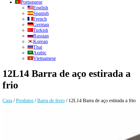
Portuguese
English
Spanish
French
German
Turkish
Russian
Korean
Thai
Arabic
Vietnamese
12L14 Barra de aço estirada a
frio
Casa
/
Produtos
/
Barra de ferro
/
12L14 Barra de aço estirada a frio