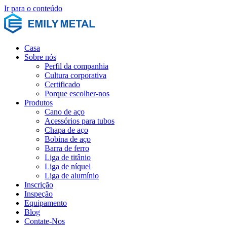
Ir para o conteúdo
Casa
Sobre nós
Perfil da companhia
Cultura corporativa
Certificado
Porque escolher-nos
Produtos
Cano de aço
Acessórios para tubos
Chapa de aço
Bobina de aço
Barra de ferro
Liga de titânio
Liga de níquel
Liga de alumínio
Inscrição
Inspeção
Equipamento
Blog
Contate-Nos