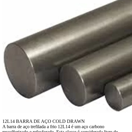
12L14 BARRA DE AÇO COLD DRAWN
A barra de aço trefilada a frio 12L14 é um aço carbono
ressulfurizado e refosforado. Esta classe é considerada livre de