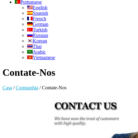
Portuguese
English
Spanish
French
German
Turkish
Russian
Korean
Thai
Arabic
Vietnamese
Contate-Nos
Casa
/
Companhia
/
Contate-Nos