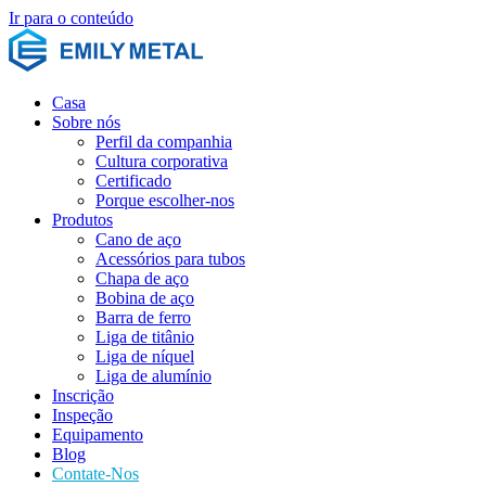
Ir para o conteúdo
Casa
Sobre nós
Perfil da companhia
Cultura corporativa
Certificado
Porque escolher-nos
Produtos
Cano de aço
Acessórios para tubos
Chapa de aço
Bobina de aço
Barra de ferro
Liga de titânio
Liga de níquel
Liga de alumínio
Inscrição
Inspeção
Equipamento
Blog
Contate-Nos