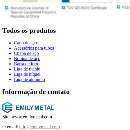
Todos os produtos
Cano de aço
Acessórios para tubos
Chapa de aço
Bobina de aço
Barra de ferro
Liga de titânio
Liga de níquel
Liga de alumínio
Informação de contato
Site: www.emilymetal.com
O email:
info@emilymetal.com