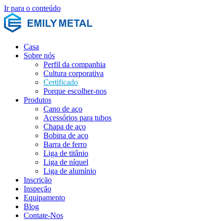
Ir para o conteúdo
Casa
Sobre nós
Perfil da companhia
Cultura corporativa
Certificado
Porque escolher-nos
Produtos
Cano de aço
Acessórios para tubos
Chapa de aço
Bobina de aço
Barra de ferro
Liga de titânio
Liga de níquel
Liga de alumínio
Inscrição
Inspeção
Equipamento
Blog
Contate-Nos