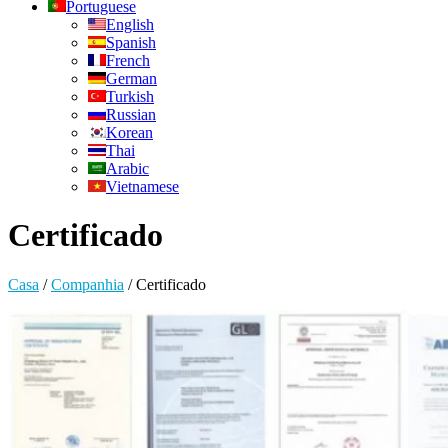
Portuguese
English
Spanish
French
German
Turkish
Russian
Korean
Thai
Arabic
Vietnamese
Certificado
Casa
/
Companhia
/
Certificado