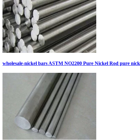
wholesale-nickel bars ASTM NO2200 Pure Nickel Rod pure nick