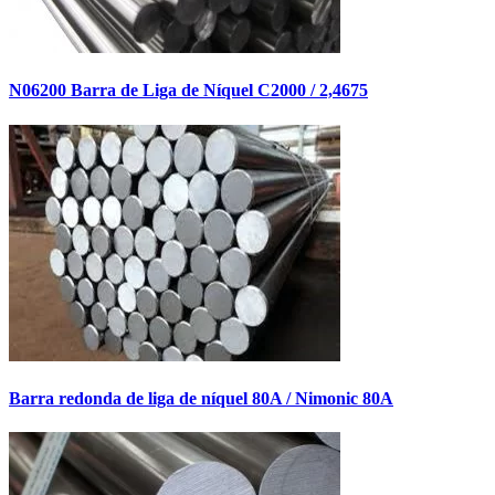
N06200 Barra de Liga de Níquel C2000 / 2,4675
Barra redonda de liga de níquel 80A / Nimonic 80A