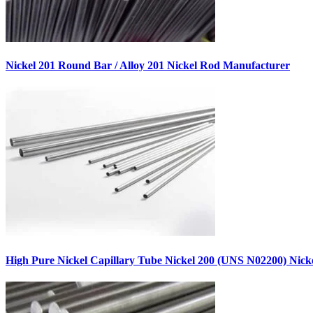
Nickel 201 Round Bar / Alloy 201 Nickel Rod Manufacturer
High Pure Nickel Capillary Tube Nickel 200 (UNS N02200) Nic