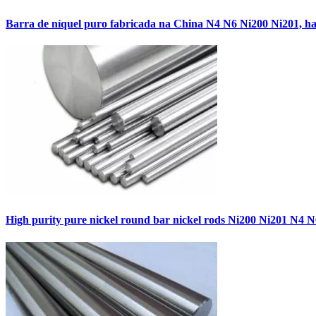
Barra de níquel puro fabricada na China N4 N6 Ni200 Ni201, ha
High purity pure nickel round bar nickel rods Ni200 Ni201 N4 N