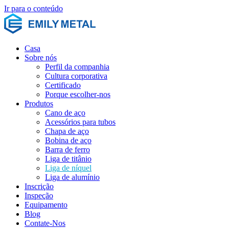
Ir para o conteúdo
Casa
Sobre nós
Perfil da companhia
Cultura corporativa
Certificado
Porque escolher-nos
Produtos
Cano de aço
Acessórios para tubos
Chapa de aço
Bobina de aço
Barra de ferro
Liga de titânio
Liga de níquel
Liga de alumínio
Inscrição
Inspeção
Equipamento
Blog
Contate-Nos