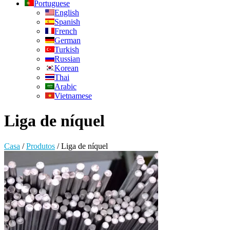
Portuguese
English
Spanish
French
German
Turkish
Russian
Korean
Thai
Arabic
Vietnamese
Liga de níquel
Casa
/
Produtos
/
Liga de níquel