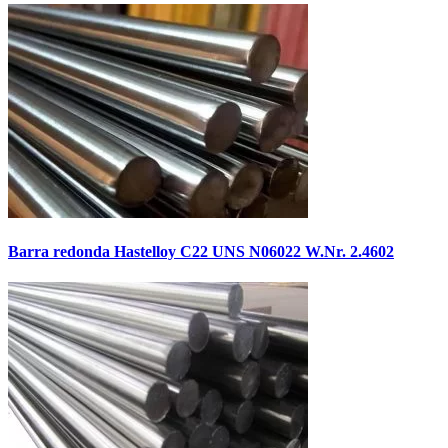
Barra redonda Hastelloy C22 UNS N06022 W.Nr. 2.4602