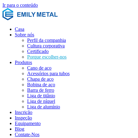
Ir para o conteúdo
Casa
Sobre nós
Perfil da companhia
Cultura corporativa
Certificado
Porque escolher-nos
Produtos
Cano de aço
Acessórios para tubos
Chapa de aço
Bobina de aço
Barra de ferro
Liga de titânio
Liga de níquel
Liga de alumínio
Inscrição
Inspeção
Equipamento
Blog
Contate-Nos