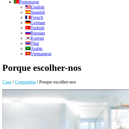
Portuguese
English
Spanish
French
German
Turkish
Russian
Korean
Thai
Arabic
Vietnamese
Porque escolher-nos
Casa
/
Companhia
/
Porque escolher-nos