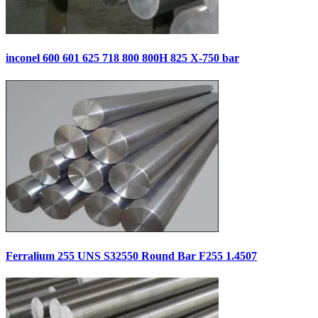
inconel 600 601 625 718 800 800H 825 X-750 bar
Ferralium 255 UNS S32550 Round Bar F255 1.4507