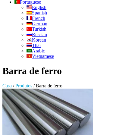
Portuguese
English
Spanish
French
German
Turkish
Russian
Korean
Thai
Arabic
Vietnamese
Barra de ferro
Casa
/
Produtos
/
Barra de ferro