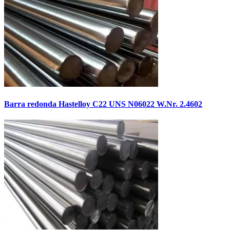
Barra redonda Hastelloy C22 UNS N06022 W.Nr. 2.4602