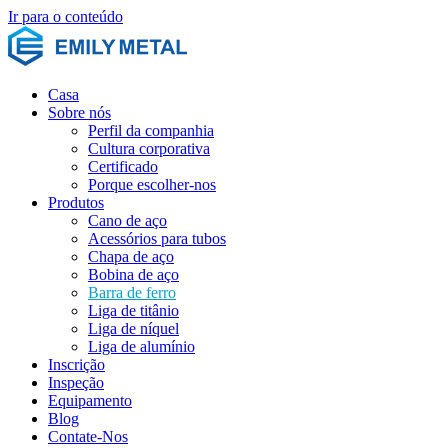
Ir para o conteúdo
Casa
Sobre nós
Perfil da companhia
Cultura corporativa
Certificado
Porque escolher-nos
Produtos
Cano de aço
Acessórios para tubos
Chapa de aço
Bobina de aço
Barra de ferro
Liga de titânio
Liga de níquel
Liga de alumínio
Inscrição
Inspeção
Equipamento
Blog
Contate-Nos