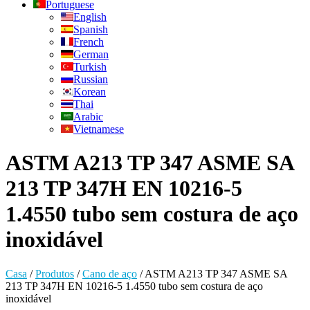
Portuguese
English
Spanish
French
German
Turkish
Russian
Korean
Thai
Arabic
Vietnamese
ASTM A213 TP 347 ASME SA
213 TP 347H EN 10216-5
1.4550 tubo sem costura de aço
inoxidável
Casa
/
Produtos
/
Cano de aço
/
ASTM A213 TP 347 ASME SA
213 TP 347H EN 10216-5 1.4550 tubo sem costura de aço
inoxidável