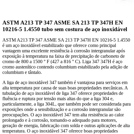
ASTM A213 TP 347 ASME SA 213 TP 347H EN
10216-5 1.4550 tubo sem costura de aço inoxidável
ASTM A213 TP 347 ASME SA 213 TP 347H EN 10216-5 1.4550
é um aço inoxidável estabilizado que oferece como principal
vantagem uma excelente resistência à corrosão intergranular após
exposição à temperatura na faixa de precipitação de carboneto de
cromo de 800 a 1500 ° F (427 a 816 ° C). Liga 347 347H é aço
cromo austenítico contendo columbium estabilizado pela adição de
columbium e tântalo.
A liga de aço inoxidável 347 também é vantajosa para serviços em
alta temperatura por causa de suas boas propriedades mecânicas. A
tubulação de aço inoxidável de liga 347 oferece propriedades de
fluência e ruptura por tensão mais altas do que a liga 304 e,
particularmente, a liga 304L, que também pode ser considerada para
exposições onde a sensibilização e a corrosão intergranular são
preocupações. O aço inoxidável 347 tem alta resistência ao calor
prolongado e à corrosão, tornando-o adequado para motores,
geração de energia, fabricação com solda e outras aplicações de alta
temperatura. O aço inoxidável 347 oferece boas propriedades