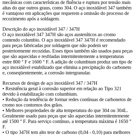
mecânicas com características de fluência e ruptura por tensão mais
altas do que outros graus, como 304. O aço inoxidável 347 também
é vantajoso em aplicações que requerem a omissão do processo de
recozimento após a soldagem.
Descrição do aço inoxidável 347 / 347H
O aço inoxidável 347 347H são aços austeníticos ao cromo
contendo columbio. O aço inoxidável 347 347H é recomendado
para peças fabricadas por soldagem que não podem ser
posteriormente recozidas. Esses tipos também são usados para peças
que são aquecidas e resfriadas intermitentemente a temperaturas
entre 800 ° F e 1600 ° F. A adição de columbium produz um tipo de
aço inoxidável estabilizado que elimina a precipitação do carboneto
e, conseqüentemente, a corrosão intergranular.
Recursos de design de aço inoxidável 347 / 347H
• Resistência geral à corrosão superior em relação ao Tipo 321
devido à estabilização com columbium.
• Redução da tendência de formar redes contínuas de carbonetos de
cromo nos contornos dos grãos.
• Melhores propriedades de alta temperatura do que 304 ou 304L.
Geralmente usado para peças que são aquecidas intermitentemente
até 1500 ° F. Para serviço contínuo, a temperatura máxima é 1650 °
F.
• O tipo 347H tem alto teor de carbono (0,04 - 0,10) para melhores