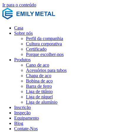
Ir para o conteúdo
Casa
Sobre nós
Perfil da companhia
Cultura corporativa
Certificado
Porque escolher-nos
Produtos
Cano de aço
Acessórios para tubos
Chapa de aço
Bobina de aço
Barra de ferro
Liga de titânio
Liga de níquel
Liga de alumínio
Inscrição
Inspeção
Equipamento
Blog
Contate-Nos