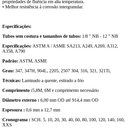
propriedades de fluência em alta temperatura.
• Melhor resistência à corrosão intergranular.
Especificações:
Tubos sem costura e tamanhos de tubos:
1/8 ″ NB - 12 ″ NB
Especificações:
ASTM A / ASME SA213, A249, A269, A312,
A358, A790
Padrão:
ASTM, ASME
Grau:
347, 347H, 904L, 2205, 2507 304, 316, 321, 321Ti,
Técnicas:
Laminado a quente, estirado a frio
Comprimento :
5,8M, 6M e comprimento necessário
Diâmetro externo :
6,00 mm OD até 914,4 mm OD
Espessura
:
0,6 mm a 12,7 mm
Cronograma :
SCH. 5, 10, 20, 30, 40, 60, 80, 100, 120, 140, 160,
XXS