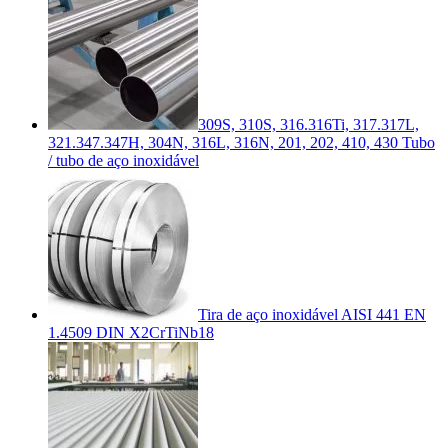
309S, 310S, 316.316Ti, 317.317L,
321.347.347H, 304N, 316L, 316N, 201, 202, 410, 430 Tubo
/ tubo de aço inoxidável
Tira de aço inoxidável AISI 441 EN
1.4509 DIN X2CrTiNb18