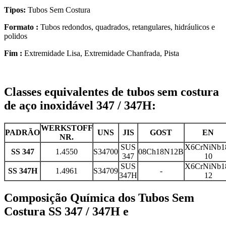
Tipos:
Tubos Sem Costura
Formato :
Tubos redondos, quadrados, retangulares, hidráulicos e
polidos
Fim :
Extremidade Lisa, Extremidade Chanfrada, Pista
Classes equivalentes de tubos sem costura
de aço inoxidável 347 / 347H:
WERKSTOFF
PADRÃO
UNS
JIS
GOST
EN
NR.
SUS
X6CrNiNb1
SS 347
1.4550
S34700
08Ch18N12B
347
10
SUS
X6CrNiNb1
SS 347H
1.4961
S34709
-
347H
12
Composição Química dos Tubos Sem
Costura SS 347 / 347H e