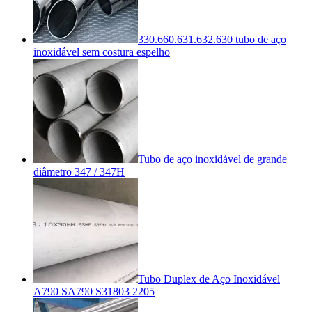
330.660.631.632.630 tubo de aço
inoxidável sem costura espelho
Tubo de aço inoxidável de grande
diâmetro 347 / 347H
Tubo Duplex de Aço Inoxidável
A790 SA790 S31803 2205