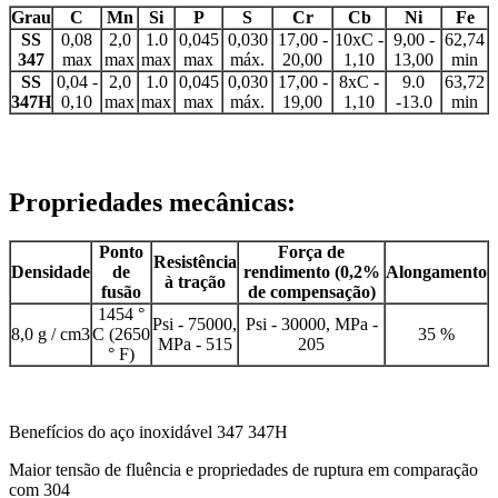
Grau
C
Mn
Si
P
S
Cr
Cb
Ni
Fe
SS
0,08
2,0
1.0
0,045
0,030
17,00 -
10xC -
9,00 -
62,74
347
max
max
max
max
máx.
20,00
1,10
13,00
min
SS
0,04 -
2,0
1.0
0,045
0,030
17,00 -
8xC -
9.0
63,72
347H
0,10
max
max
max
máx.
19,00
1,10
-13.0
min
Propriedades mecânicas:
Ponto
Força de
Resistência
Densidade
de
rendimento (0,2%
Alongamento
à tração
fusão
de compensação)
1454 °
Psi - 75000,
Psi - 30000, MPa -
8,0 g / cm3
C (2650
35 %
MPa - 515
205
° F)
Benefícios do aço inoxidável 347 347H
Maior tensão de fluência e propriedades de ruptura em comparação
com 304