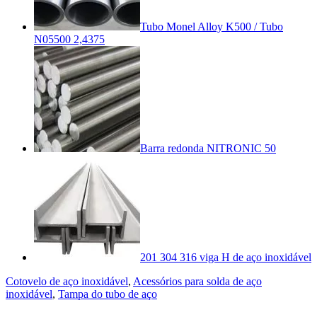
Tubo Monel Alloy K500 / Tubo
N05500 2,4375
Barra redonda NITRONIC 50
201 304 316 viga H de aço inoxidável
Cotovelo de aço inoxidável
,
Acessórios para solda de aço
inoxidável
,
Tampa do tubo de aço