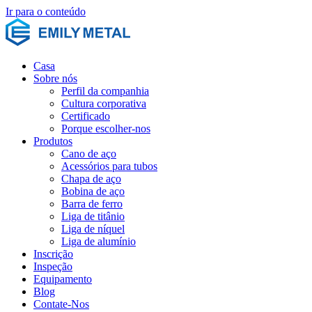
Ir para o conteúdo
Casa
Sobre nós
Perfil da companhia
Cultura corporativa
Certificado
Porque escolher-nos
Produtos
Cano de aço
Acessórios para tubos
Chapa de aço
Bobina de aço
Barra de ferro
Liga de titânio
Liga de níquel
Liga de alumínio
Inscrição
Inspeção
Equipamento
Blog
Contate-Nos