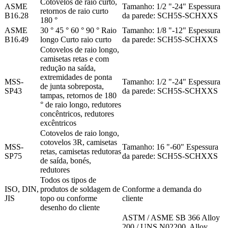
Cotovelos de raio curto,
ASME
Tamanho: 1/2 "-24" Espessura
retornos de raio curto
B16.28
da parede: SCH5S-SCHXXS
180 °
ASME
30 ° 45 ° 60 ° 90 ° Raio
Tamanho: 1/8 "-12" Espessura
B16.49
longo Curto raio curto
da parede: SCH5S-SCHXXS
Cotovelos de raio longo,
camisetas retas e com
redução na saída,
extremidades de ponta
MSS-
Tamanho: 1/2 "-24" Espessura
de junta sobreposta,
SP43
da parede: SCH5S-SCHXXS
tampas, retornos de 180
° de raio longo, redutores
concêntricos, redutores
excêntricos
Cotovelos de raio longo,
cotovelos 3R, camisetas
MSS-
Tamanho: 16 "-60" Espessura
retas, camisetas redutoras
SP75
da parede: SCH5S-SCHXXS
de saída, bonés,
redutores
Todos os tipos de
ISO, DIN,
produtos de soldagem de
Conforme a demanda do
JIS
topo ou conforme
cliente
desenho do cliente
ASTM / ASME SB 366 Alloy
200 / UNS N02200, Alloy