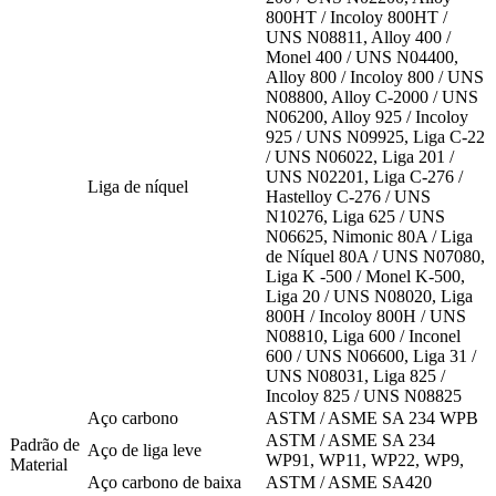
800HT / Incoloy 800HT /
UNS N08811, Alloy 400 /
Monel 400 / UNS N04400,
Alloy 800 / Incoloy 800 / UNS
N08800, Alloy C-2000 / UNS
N06200, Alloy 925 / Incoloy
925 / UNS N09925, Liga C-22
/ UNS N06022, Liga 201 /
UNS N02201, Liga C-276 /
Liga de níquel
Hastelloy C-276 / UNS
N10276, Liga 625 / UNS
N06625, Nimonic 80A / Liga
de Níquel 80A / UNS N07080,
Liga K -500 / Monel K-500,
Liga 20 / UNS N08020, Liga
800H / Incoloy 800H / UNS
N08810, Liga 600 / Inconel
600 / UNS N06600, Liga 31 /
UNS N08031, Liga 825 /
Incoloy 825 / UNS N08825
Aço carbono
ASTM / ASME SA 234 WPB
ASTM / ASME SA 234
Padrão de
Aço de liga leve
WP91, WP11, WP22, WP9,
Material
Aço carbono de baixa
ASTM / ASME SA420