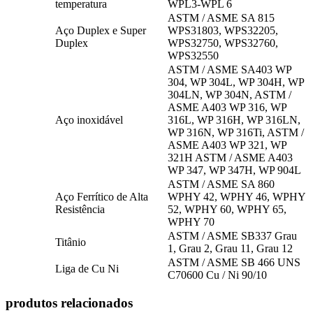
temperatura
WPL3-WPL 6
ASTM / ASME SA 815
Aço Duplex e Super
WPS31803, WPS32205,
Duplex
WPS32750, WPS32760,
WPS32550
ASTM / ASME SA403 WP
304, WP 304L, WP 304H, WP
304LN, WP 304N, ASTM /
ASME A403 WP 316, WP
Aço inoxidável
316L, WP 316H, WP 316LN,
WP 316N, WP 316Ti, ASTM /
ASME A403 WP 321, WP
321H ASTM / ASME A403
WP 347, WP 347H, WP 904L
ASTM / ASME SA 860
Aço Ferrítico de Alta
WPHY 42, WPHY 46, WPHY
Resistência
52, WPHY 60, WPHY 65,
WPHY 70
ASTM / ASME SB337 Grau
Titânio
1, Grau 2, Grau 11, Grau 12
ASTM / ASME SB 466 UNS
Liga de Cu Ni
C70600 Cu / Ni 90/10
produtos relacionados