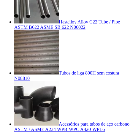
Hastelloy Alloy C22 Tube / Pipe
ASTM B622 ASME SB 622 N06022
Tubos de liga 800H sem costura
N08810
Acessórios para tubos de aço carbono
ASTM / ASME A234 WPB-WPC A420-WPL6