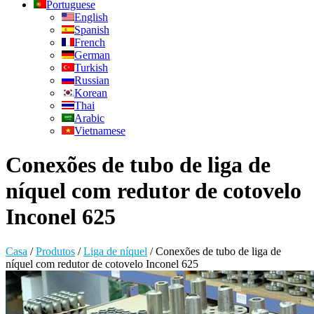
Portuguese
English
Spanish
French
German
Turkish
Russian
Korean
Thai
Arabic
Vietnamese
Conexões de tubo de liga de
níquel com redutor de cotovelo
Inconel 625
Casa
/
Produtos
/
Liga de níquel
/
Conexões de tubo de liga de
níquel com redutor de cotovelo Inconel 625