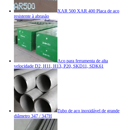
XAR 500 XAR 400 Placa de aço
resistente à abrasão
Aço para ferramenta de alta
velocidade D2, H11, H13, P20, SKD11, SDK61
Tubo de aço inoxidável de grande
diâmetro 347 / 347H