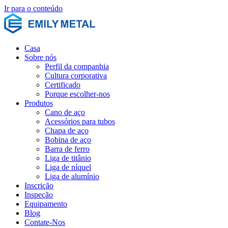
Ir para o conteúdo
Casa
Sobre nós
Perfil da companhia
Cultura corporativa
Certificado
Porque escolher-nos
Produtos
Cano de aço
Acessórios para tubos
Chapa de aço
Bobina de aço
Barra de ferro
Liga de titânio
Liga de níquel
Liga de alumínio
Inscrição
Inspeção
Equipamento
Blog
Contate-Nos