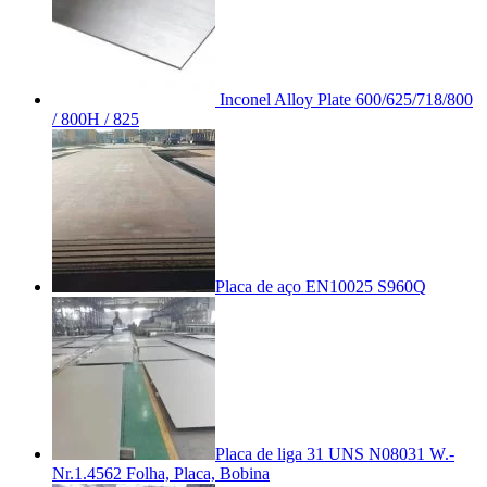
Inconel Alloy Plate 600/625/718/800
/ 800H / 825
Placa de aço EN10025 S960Q
Placa de liga 31 UNS N08031 W.-
Nr.1.4562 Folha, Placa, Bobina