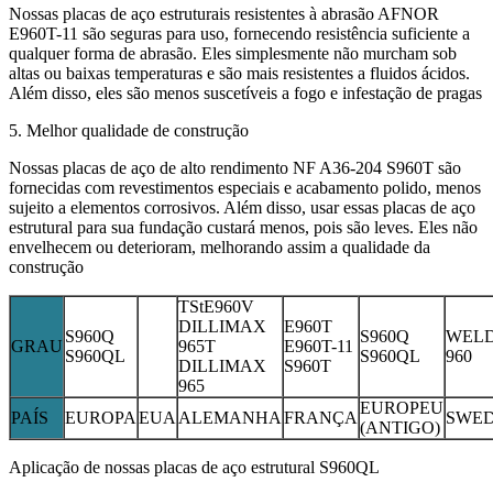
Nossas placas de aço estruturais resistentes à abrasão AFNOR
E960T-11 são seguras para uso, fornecendo resistência suficiente a
qualquer forma de abrasão. Eles simplesmente não murcham sob
altas ou baixas temperaturas e são mais resistentes a fluidos ácidos.
Além disso, eles são menos suscetíveis a fogo e infestação de pragas
5. Melhor qualidade de construção
Nossas placas de aço de alto rendimento NF A36-204 S960T são
fornecidas com revestimentos especiais e acabamento polido, menos
sujeito a elementos corrosivos. Além disso, usar essas placas de aço
estrutural para sua fundação custará menos, pois são leves. Eles não
envelhecem ou deterioram, melhorando assim a qualidade da
construção
TStE960V
DILLIMAX
E960T
S960Q
S960Q
WEL
GRAU
965T
E960T-11
S960QL
S960QL
960
DILLIMAX
S960T
965
EUROPEU
PAÍS
EUROPA
EUA
ALEMANHA
FRANÇA
SWE
(ANTIGO)
Aplicação de nossas placas de aço estrutural S960QL