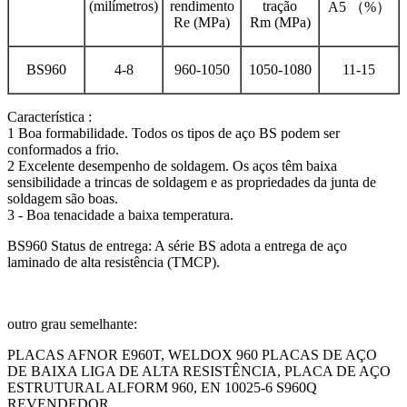
(milímetros)
rendimento
tração
A5 （%）
Re (MPa)
Rm (MPa)
BS960
4-8
960-1050
1050-1080
11-15
Característica :
1 Boa formabilidade. Todos os tipos de aço BS podem ser
conformados a frio.
2 Excelente desempenho de soldagem. Os aços têm baixa
sensibilidade a trincas de soldagem e as propriedades da junta de
soldagem são boas.
3 - Boa tenacidade a baixa temperatura.
BS960 Status de entrega: A série BS adota a entrega de aço
laminado de alta resistência (TMCP).
outro grau semelhante:
PLACAS AFNOR E960T, WELDOX 960 PLACAS DE AÇO
DE BAIXA LIGA DE ALTA RESISTÊNCIA, PLACA DE AÇO
ESTRUTURAL ALFORM 960, EN 10025-6 S960Q
REVENDEDOR,