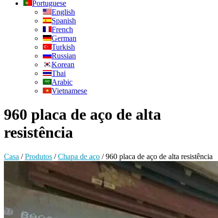
Portuguese
English
Spanish
French
German
Turkish
Russian
Korean
Thai
Arabic
Vietnamese
960 placa de aço de alta
resistência
Casa
/
Produtos
/
Chapa de aço
/
960 placa de aço de alta resistência