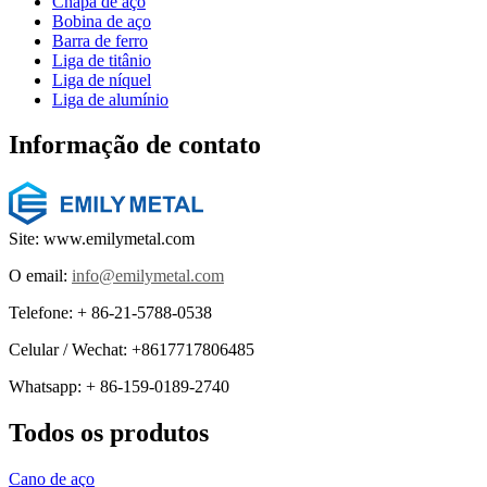
Chapa de aço
Bobina de aço
Barra de ferro
Liga de titânio
Liga de níquel
Liga de alumínio
Informação de contato
Site: www.emilymetal.com
O email:
info@emilymetal.com
Telefone: + 86-21-5788-0538
Celular / Wechat: +8617717806485
Whatsapp: + 86-159-0189-2740
Todos os produtos
Cano de aço