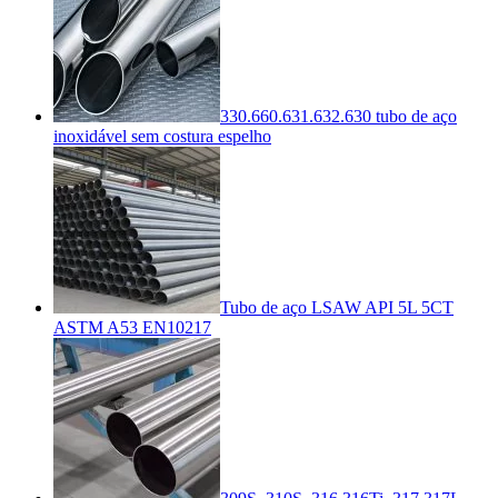
330.660.631.632.630 tubo de aço
inoxidável sem costura espelho
Tubo de aço LSAW API 5L 5CT
ASTM A53 EN10217