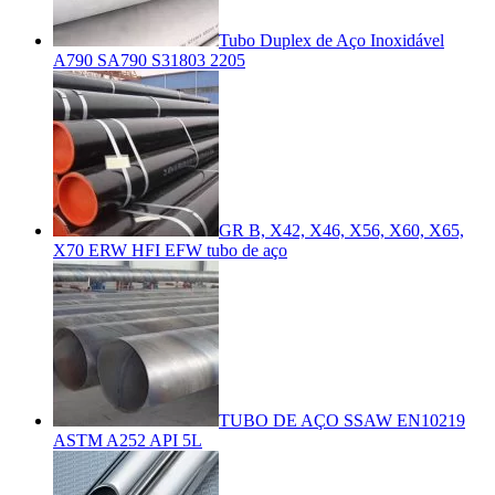
Tubo Duplex de Aço Inoxidável
A790 SA790 S31803 2205
GR B, X42, X46, X56, X60, X65,
X70 ERW HFI EFW tubo de aço
TUBO DE AÇO SSAW EN10219
ASTM A252 API 5L