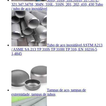
309S, 310S, 316.316Ti, 317.317L,
321.347.347H, 304N, 316L, 316N, 201, 202, 410, 430 Tubo
/ tubo de aço inoxidável
Tubo de aço inoxidável ASTM A213
/ ASME SA 213 TP 310S TP 310H TP 310, EN 10216-5
1,4845
Tampas de aço, tampas de
extremidade, tampas de tubos