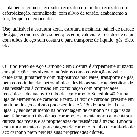
Tratamento térmico: recozido: recozido com brilho, recozido com
esferoidização, normalizado, com alívio de tensão, acabamento a
frio, têmpera e temperado
Uso: aplicável à estrutura geral, estrutura mecânica, painel de parede
de água, economizador, superaquecedor, caldeira e trocador de calor
com tubos de aço sem costura e para transporte de líquido, gás, óleo,
etc.
O Tubo Preto de Aço Carbono Sem Costura é amplamente utilizado
em aplicações envolvendo indústrias como construção naval e
caldeiraria, juntamente com dispositivos nucleares, transporte de gás,
bem como indústrias petroquímicas devido às suas características de
alta resistência à corrosão em combinação com propriedades
mecânicas adequadas. O tubo de aço carbono Schedule 40 é uma
liga de elementos de carbono e ferro. O teor de carbono presente em
um tubo de aço carbono pode ser de até 2,1% do peso total das
ligas. Qualquer aumento na porcentagem de carbono na liga usada
para fabricar um tubo de aço carbono totalmente morto aumentará a
dureza dos metais e as propriedades de resistência à tração. Embora
com um aumento na porcentagem de carbono, o tubo encamisado de
aço carbono preto perderá suas propriedades dúcteis.