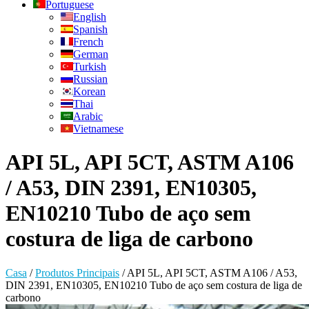
Portuguese
English
Spanish
French
German
Turkish
Russian
Korean
Thai
Arabic
Vietnamese
API 5L, API 5CT, ASTM A106
/ A53, DIN 2391, EN10305,
EN10210 Tubo de aço sem
costura de liga de carbono
Casa
/
Produtos Principais
/
API 5L, API 5CT, ASTM A106 / A53,
DIN 2391, EN10305, EN10210 Tubo de aço sem costura de liga de
carbono