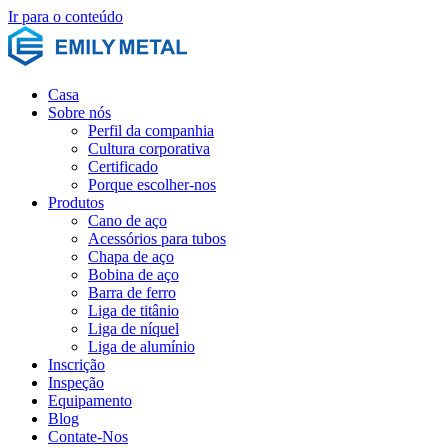
Ir para o conteúdo
Casa
Sobre nós
Perfil da companhia
Cultura corporativa
Certificado
Porque escolher-nos
Produtos
Cano de aço
Acessórios para tubos
Chapa de aço
Bobina de aço
Barra de ferro
Liga de titânio
Liga de níquel
Liga de alumínio
Inscrição
Inspeção
Equipamento
Blog
Contate-Nos