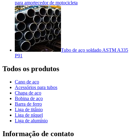
para amortecedor de motocicleta
Tubo de aço soldado ASTM A335
P91
Todos os produtos
Cano de aço
Acessórios para tubos
Chapa de aço
Bobina de aço
Barra de ferro
Liga de titânio
Liga de níquel
Liga de alumínio
Informação de contato