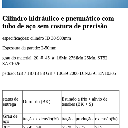
Cilindro hidráulico e pneumático com
tubo de aço sem costura de precisão
especificações: cilindro ID 30-500mm
Espessura da parede: 2-50mm
grau do material: 20 ＃ 45 ＃ 16Mn 27SiMn 25Mn, ST52,
SAE1026
padrão: GB / T8713-88 GB / T3639-2000 DIN2391 EN10305
status de
Estirado a frio + alívio de
Duro frio (BK)
entrega
tensões (BK + S)
Grau de
tração
extensão(%)
tração
produção
extensão(%)
aço
20#
≥550
≥8
≥520
≥375
≥15