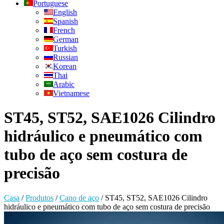
Portuguese
English
Spanish
French
German
Turkish
Russian
Korean
Thai
Arabic
Vietnamese
ST45, ST52, SAE1026 Cilindro
hidráulico e pneumático com
tubo de aço sem costura de
precisão
Casa
/
Produtos
/
Cano de aço
/
ST45, ST52, SAE1026 Cilindro
hidráulico e pneumático com tubo de aço sem costura de precisão