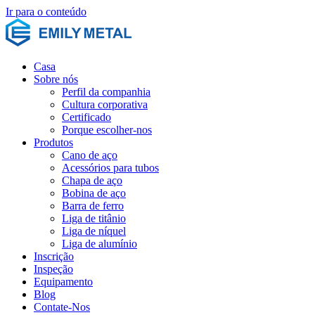
Ir para o conteúdo
Casa
Sobre nós
Perfil da companhia
Cultura corporativa
Certificado
Porque escolher-nos
Produtos
Cano de aço
Acessórios para tubos
Chapa de aço
Bobina de aço
Barra de ferro
Liga de titânio
Liga de níquel
Liga de alumínio
Inscrição
Inspeção
Equipamento
Blog
Contate-Nos