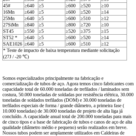
45#
≥640
≥5
≥600
≥520
≥10
16Mn
≥640
≥5
≥600
≥520
≥14
25Mn
≥640
≥5
≥600
≥510
≥12
27SiMn
≥840
≥5
≥800
≥720
≥10
ST45
≥550
≥5
≥520
≥375
≥15
ST52 *
≥640
≥5
≥600
≥520
≥14
SAE1026
≥640
≥5
≥600
≥510
≥12
* Teste de impacto de baixa temperatura mediante solicitação
(27J / -20 ℃)
Somos especializados principalmente na fabricação e
comercialização de tubos de aço. Agora temos cinco fabricantes com
capacidade total de 60.000 toneladas de trefilados / laminados sem
costura, 50.000 toneladas de soldadas por resistência elétrica, 30.000
toneladas de soldados trefilados (DOM) e 30.000 toneladas de
trefilados especiais de forma / grande diâmetro, a primeira fase (
10.000 toneladas) de 30.000 toneladas de projeto de alta liga já
concluído. A capacidade anual total de 200.000 toneladas para mais
de cinco tipos e a base de fabricação de tubos e canos de aço de alta
qualidade (diâmetro médio e pequeno) serão realizados em breve.
Nossos tubos podem ser amplamente utilizados em Caldeiras de