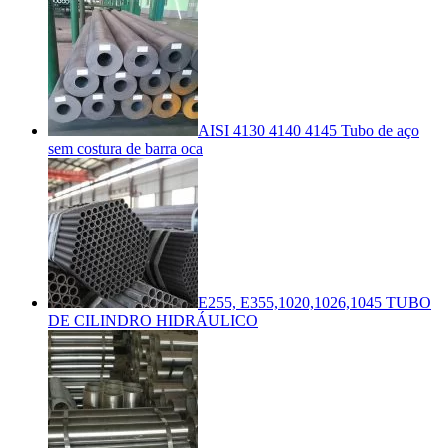
AISI 4130 4140 4145 Tubo de aço
sem costura de barra oca
E255, E355,1020,1026,1045 TUBO
DE CILINDRO HIDRÁULICO