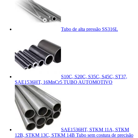
Tubo de alta pressão SS316L
S10C, S20C, S35C, S45C, ST37,
SAE1536HT, 16MnCr5 TUBO AUTOMOTIVO
SAE1536HT, STKM 11A, STKM
12B, STKM 13C, STKM 14B Tubo sem costura de precisão