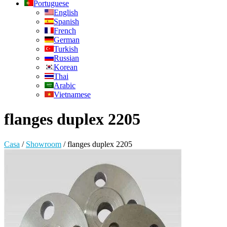
Portuguese
English
Spanish
French
German
Turkish
Russian
Korean
Thai
Arabic
Vietnamese
flanges duplex 2205
Casa
/
Showroom
/
flanges duplex 2205