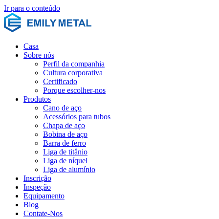
Ir para o conteúdo
Casa
Sobre nós
Perfil da companhia
Cultura corporativa
Certificado
Porque escolher-nos
Produtos
Cano de aço
Acessórios para tubos
Chapa de aço
Bobina de aço
Barra de ferro
Liga de titânio
Liga de níquel
Liga de alumínio
Inscrição
Inspeção
Equipamento
Blog
Contate-Nos