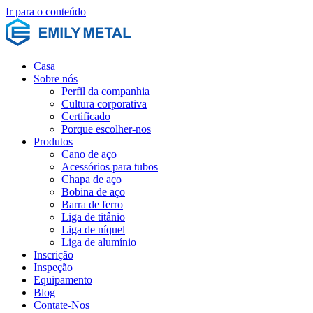
Ir para o conteúdo
Casa
Sobre nós
Perfil da companhia
Cultura corporativa
Certificado
Porque escolher-nos
Produtos
Cano de aço
Acessórios para tubos
Chapa de aço
Bobina de aço
Barra de ferro
Liga de titânio
Liga de níquel
Liga de alumínio
Inscrição
Inspeção
Equipamento
Blog
Contate-Nos