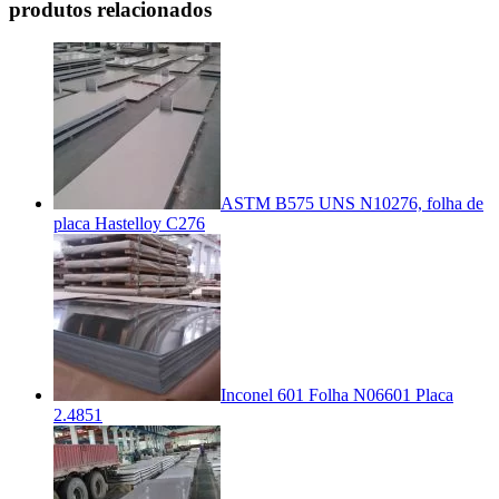
produtos relacionados
ASTM B575 UNS N10276, folha de
placa Hastelloy C276
Inconel 601 Folha N06601 Placa
2.4851