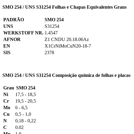
SMO 254 / UNS S31254 Folhas e Chapas Equivalentes Graus
PADRÃO
SMO 254
UNS
S31254
WERKSTOFF NR.
1.4547
AFNOR
Z1 CNDU 20.18.06Az
EN
X1CrNiMoCuN20-18-7
SIS
2378
SMO 254 / UNS S31254 Composição química de folhas e placas
Grau
SMO 254
Ni
17,5 - 18,5
Cr
19,5 - 20,5
Mo
6 - 6,5
Cu
0,5 - 1,0
N
0,18 - 0,22
C
0.02
Mn
1.0