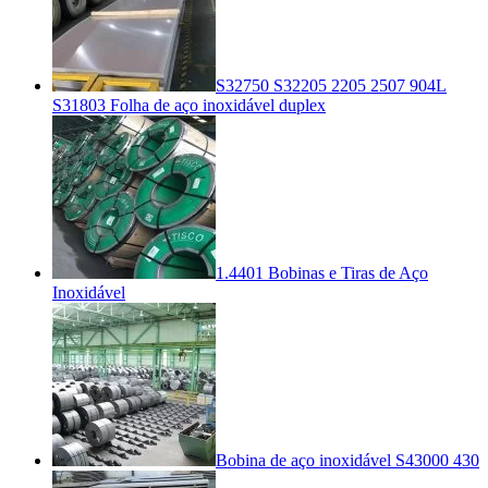
S32750 S32205 2205 2507 904L
S31803 Folha de aço inoxidável duplex
1.4401 Bobinas e Tiras de Aço
Inoxidável
Bobina de aço inoxidável S43000 430