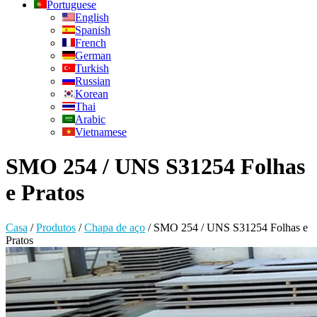
Portuguese
English
Spanish
French
German
Turkish
Russian
Korean
Thai
Arabic
Vietnamese
SMO 254 / UNS S31254 Folhas
e Pratos
Casa
/
Produtos
/
Chapa de aço
/
SMO 254 / UNS S31254 Folhas e
Pratos