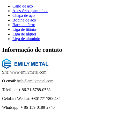
Cano de aço
Acessórios para tubos
Chapa de aço
Bobina de aço
Barra de ferro
Liga de titânio
Liga de níquel
Liga de alumínio
Informação de contato
Site: www.emilymetal.com
O email:
info@emilymetal.com
Telefone: + 86-21-5788-0538
Celular / Wechat: +8617717806485
Whatsapp: + 86-159-0189-2740