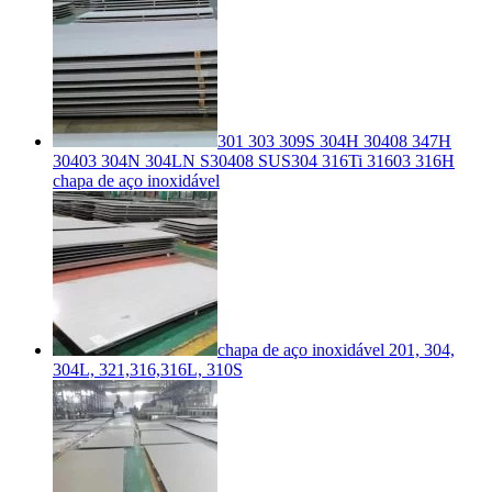
301 303 309S 304H 30408 347H
30403 304N 304LN S30408 SUS304 316Ti 31603 316H
chapa de aço inoxidável
chapa de aço inoxidável 201, 304,
304L, 321,316,316L, 310S