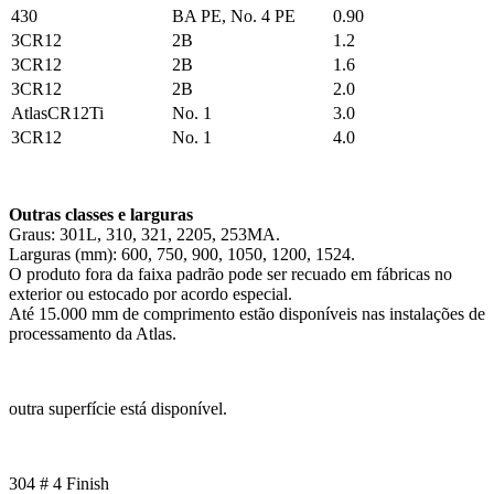
430
BA PE, No. 4 PE
0.90
3CR12
2B
1.2
3CR12
2B
1.6
3CR12
2B
2.0
AtlasCR12Ti
No. 1
3.0
3CR12
No. 1
4.0
Outras classes e larguras
Graus: 301L, 310, 321, 2205, 253MA.
Larguras (mm): 600, 750, 900, 1050, 1200, 1524.
O produto fora da faixa padrão pode ser recuado em fábricas no
exterior ou estocado por acordo especial.
Até 15.000 mm de comprimento estão disponíveis nas instalações de
processamento da Atlas.
outra superfície está disponível.
304 # 4 Finish