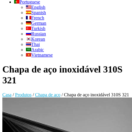
Portuguese
English
Spanish
French
German
Turkish
Russian
Korean
Thai
Arabic
Vietnamese
Chapa de aço inoxidável 310S
321
Casa
/
Produtos
/
Chapa de aço
/
Chapa de aço inoxidável 310S 321