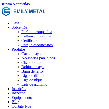
Ir para o conteúdo
Casa
Sobre nós
Perfil da companhia
Cultura corporativa
Certificado
Porque escolher-nos
Produtos
Cano de aço
Acessórios para tubos
Chapa de aço
Bobina de aço
Barra de ferro
Liga de titânio
Liga de níquel
Liga de alumínio
Inscrição
Inspeção
Equipamento
Blog
Contate-Nos