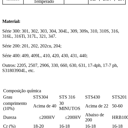
Temperado
Material:
Série 300: 301, 302, 303, 304, 304L, 309, 309s, 310, 310S, 316,
316L, 316Ti, 317L, 321, 347.
Série 200: 201, 202, 202cu, 204;
Série 400: 409, 409L, 410, 420, 430, 431, 440;
Outros: 2205, 2507, 2906, 330, 660, 630, 631, 17-4ph, 17-7 ph,
S31803904L, etc.
Composição química
Grau
STS304
STS 316
STS430
STS201
comprimento
30
Acima de 40
Acima de 22
50-60
(10%)
MINUTOS
Abaixo de
Dureza
≤200HV
≤200HV
HRB100
200
Cr (%)
18-20
16-18
16-18
16-18