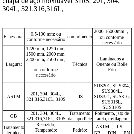
chapa de aço inoxidável 310S, 201, 304,
304L, 321,316,316L,
2000-16000mm ，
0,5-100 mm; ou
Espessura:
comprimento
ou conforme
conforme necessário
necessário
1220 mm, 1250 mm,
1500 mm, 2000 mm,
Laminados a
2200 mm, 2500 mm,
Largura:
Técnica
Quente ou Rolle
ou conforme
Frio
necessário
SUS201, SUS304,
SUS304L,
201, 304, 304L,
ASTM
JIS
SUS321, SUS316,
321,316,316L, 310S
SUS316L,
SUS310S
201, 304, 304L,
Tratamento
Polimento, jato de
GB
321,316,316L, 310S
da superfície
areia, trefilagem
Recozido;
ASTM ， JIS ，
Tratamento
Temperado;
Padrão:
térmico
GB ， DIN ， EN