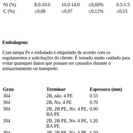
Ni (%)
8.0-10.0
10.0-14.0
≤0,60%
0.5-1.5
C (%)
≤0,08
≤0,07
≤0,12%
≤0,15
Embalagem:
Com tampa Pe e embalado e etiquetado de acordo com os
regulamentos e solicitações do cliente. É tomado muito cuidado para
evitar quaisquer danos que possam ser causados durante o
armazenamento ou transporte.
Grau
Terminar
Espessura (mm)
304
2B, não. 4 PE
0.55
304
2B, No. 4 PE
0.70
304
2B, 2B PE, No. 4 PE,
0.90
BA PE
304
2B, 2B PE, No. 4 PE,
1.20
BA PE
304
2B, 2B PE, No. 4 PE
1.50