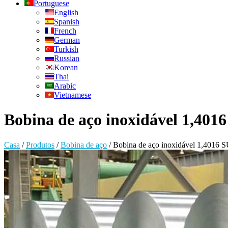
Portuguese
English
Spanish
French
German
Turkish
Russian
Korean
Thai
Arabic
Vietnamese
Bobina de aço inoxidável 1,401
Casa
/
Produtos
/
Bobina de aço
/
Bobina de aço inoxidável 1,4016 