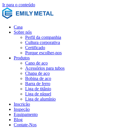
Ir para o conteúdo
Casa
Sobre nós
Perfil da companhia
Cultura corporativa
Certificado
Porque escolher-nos
Produtos
Cano de aço
Acessórios para tubos
Chapa de aço
Bobina de aço
Barra de ferro
Liga de titânio
Liga de níquel
Liga de alumínio
Inscrição
Inspeção
Equipamento
Blog
Contate-Nos