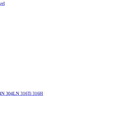
vel
304N 304LN 316Ti 316H