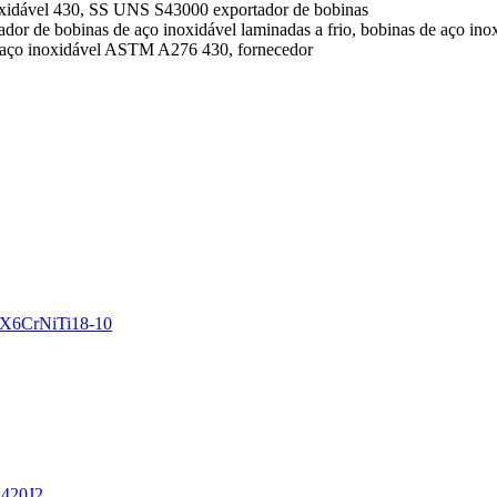
oxidável 430, SS UNS S43000 exportador de bobinas
dor de bobinas de aço inoxidável laminadas a frio, bobinas de aço ino
de aço inoxidável ASTM A276 430, fornecedor
/ X6CrNiTi18-10
 420J2