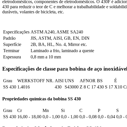
eletrodomésticos, componentes de eletrodomésticos. O 430F é adicion
430 para reduzir o teor de C e melhorar a trabalhabilidade e soldabil
duráveis, volantes de bicicleta, etc.
Especificações
ASTM A240, ASME SA240
Padrão
JIS, ASTM, AISI, GB, EN, DIN
Superfície
2B, BA, HL, No. 4, Mirror etc.
Terminar
Laminado a frio, laminado a quente
Espessura
0,8 mm a 10 mm
Especificações de classe para bobina de aço inoxidáve
Grau
WERKSTOFF NR.
AISI
UNS
AFNOR
BS
É
SS 430
1.4016
430
S43000
Z 8 C 17
430 S 17
X10 C
Propriedades químicas da bobina SS 430
Grau
Cr
Mn
Si
C
P
S
SS 430
16,00 - 18,00
0,0 - 1,00
0,0 - 1,00
0,0 - 0,08
0,0 - 0,04
0,0 - 