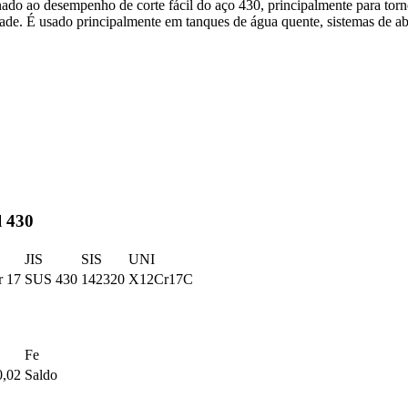
ado ao desempenho de corte fácil do aço 430, principalmente para tor
idade. É usado principalmente em tanques de água quente, sistemas de ab
l 430
JIS
SIS
UNI
r 17
SUS 430
142320
X12Cr17C
Fe
0,02
Saldo