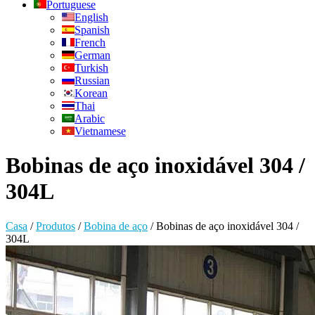
Portuguese
English
Spanish
French
German
Turkish
Russian
Korean
Thai
Arabic
Vietnamese
Bobinas de aço inoxidável 304 /
304L
Casa
/
Produtos
/
Bobina de aço
/
Bobinas de aço inoxidável 304 /
304L