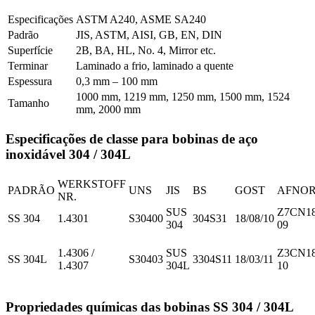
Especificações
ASTM A240, ASME SA240
Padrão
JIS, ASTM, AISI, GB, EN, DIN
Superfície
2B, BA, HL, No. 4, Mirror etc.
Terminar
Laminado a frio, laminado a quente
Espessura
0,3 mm – 100 mm
1000 mm, 1219 mm, 1250 mm, 1500 mm, 1524
Tamanho
mm, 2000 mm
Especificações de classe para bobinas de aço
inoxidável 304 / 304L
WERKSTOFF
PADRÃO
UNS
JIS
BS
GOST
AFNO
NR.
SUS
Z7CN18
SS 304
1.4301
S30400
304S31
18/08/10
304
09
1.4306 /
SUS
Z3CN18
SS 304L
S30403
3304S11
18/03/11
1.4307
304L
10
Propriedades químicas das bobinas SS 304 / 304L