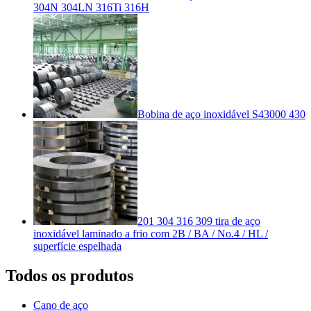
304N 304LN 316Ti 316H
Bobina de aço inoxidável S43000 430
201 304 316 309 tira de aço
inoxidável laminado a frio com 2B / BA / No.4 / HL /
superfície espelhada
Todos os produtos
Cano de aço