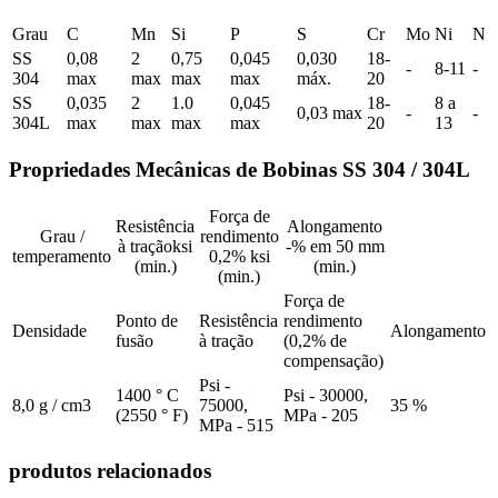
Grau
C
Mn
Si
P
S
Cr
Mo
Ni
N
SS
0,08
2
0,75
0,045
0,030
18-
-
8-11
-
304
max
max
max
max
máx.
20
SS
0,035
2
1.0
0,045
18-
8 a
0,03 max
-
-
304L
max
max
max
max
20
13
Propriedades Mecânicas de Bobinas SS 304 / 304L
Força de
Resistência
Alongamento
Grau /
rendimento
à traçãoksi
-% em 50 mm
temperamento
0,2% ksi
(min.)
(min.)
(min.)
Força de
Ponto de
Resistência
rendimento
Densidade
Alongamento
fusão
à tração
(0,2% de
compensação)
Psi -
1400 ° C
Psi - 30000,
8,0 g / cm3
75000,
35 %
(2550 ° F)
MPa - 205
MPa - 515
produtos relacionados