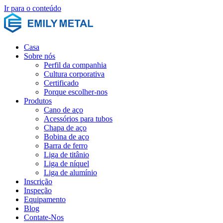
Ir para o conteúdo
Casa
Sobre nós
Perfil da companhia
Cultura corporativa
Certificado
Porque escolher-nos
Produtos
Cano de aço
Acessórios para tubos
Chapa de aço
Bobina de aço
Barra de ferro
Liga de titânio
Liga de níquel
Liga de alumínio
Inscrição
Inspeção
Equipamento
Blog
Contate-Nos