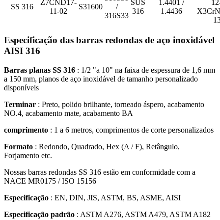
Z7CND17‐
SUS
1.4401 /
12
SS 316
S31600
/
11‐02
316
1.4436
X3CrN
316S33
1
Especificação das barras redondas de aço inoxidável
AISI 316
Barras planas SS 316
: 1/2 "a 10" na faixa de espessura de 1,6 mm
a 150 mm, planos de aço inoxidável de tamanho personalizado
disponíveis
Terminar
: Preto, polido brilhante, torneado áspero, acabamento
NO.4, acabamento mate, acabamento BA
comprimento
: 1 a 6 metros, comprimentos de corte personalizados
Formato
: Redondo, Quadrado, Hex (A / F), Retângulo,
Forjamento etc.
Nossas barras redondas SS 316 estão em conformidade com a
NACE MR0175 / ISO 15156
Especificação
: EN, DIN, JIS, ASTM, BS, ASME, AISI
Especificação padrão
: ASTM A276, ASTM A479, ASTM A182