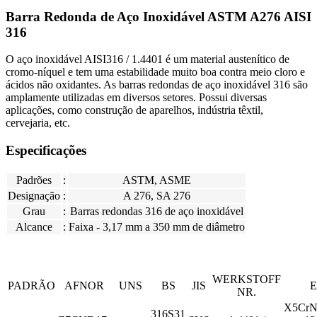
Barra Redonda de Aço Inoxidável ASTM A276 AISI
316
O aço inoxidável AISI316 / 1.4401 é um material austenítico de
cromo-níquel e tem uma estabilidade muito boa contra meio cloro e
ácidos não oxidantes. As barras redondas de aço inoxidável 316 são
amplamente utilizadas em diversos setores. Possui diversas
aplicações, como construção de aparelhos, indústria têxtil,
cervejaria, etc.
Especificações
Padrões
:
ASTM, ASME
Designação
:
A 276, SA 276
Grau
:
Barras redondas 316 de aço inoxidável
Alcance
:
Faixa - 3,17 mm a 350 mm de diâmetro
WERKSTOFF
PADRÃO
AFNOR
UNS
BS
JIS
NR.
X5CrN
316S31