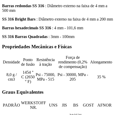
Barras redondas SS 316
: Diâmetro externo na faixa de 4 mm a
500 mm
SS 316 Bright Bars
: Diâmetro externo na faixa de 4 mm a 200 mm
Barras hexadecimais SS 316
: 4 mm - 101,6 mm
SS 316 Barras Quadradas
: 3mm - 100mm
Propriedades Mecânicas e Físicas
Força de
Ponto
Resistência
Densidade
rendimento (0,2%
Alongamento
de fusão
à tração
de compensação)
1454 °
8,0 g /
Psi - 75000,
Psi - 30000, MPa -
C (2650
35 %
cm3
MPa - 515
205
° F)
Graus Equivalentes
WERKSTOFF
PADRÃO
UNS
JIS
BS
GOST
AFNOR
NR.