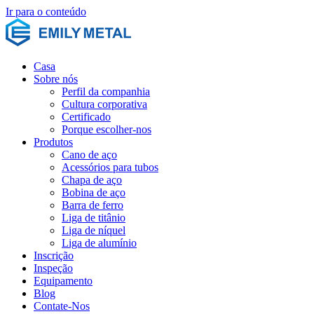
Ir para o conteúdo
Casa
Sobre nós
Perfil da companhia
Cultura corporativa
Certificado
Porque escolher-nos
Produtos
Cano de aço
Acessórios para tubos
Chapa de aço
Bobina de aço
Barra de ferro
Liga de titânio
Liga de níquel
Liga de alumínio
Inscrição
Inspeção
Equipamento
Blog
Contate-Nos