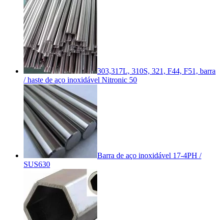
303,317L, 310S, 321, F44, F51, barra
/ haste de aço inoxidável Nitronic 50
Barra de aço inoxidável 17-4PH /
SUS630