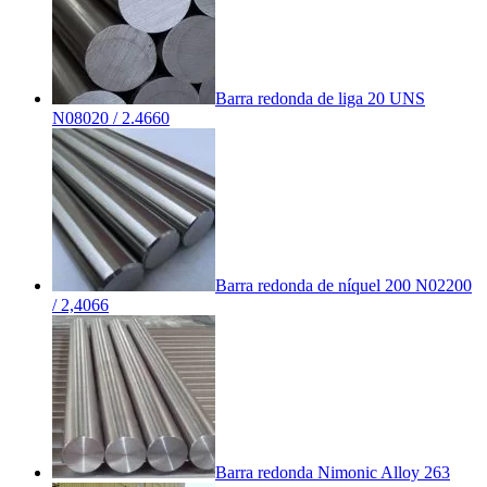
Barra redonda de liga 20 UNS
N08020 / 2.4660
Barra redonda de níquel 200 N02200
/ 2,4066
Barra redonda Nimonic Alloy 263