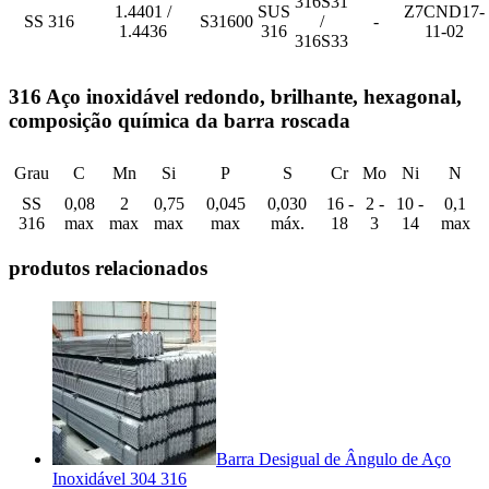
316S31
1.4401 /
SUS
Z7CND17‐
SS 316
S31600
/
-
1.4436
316
11‐02
316S33
316 Aço inoxidável redondo, brilhante, hexagonal,
composição química da barra roscada
Grau
C
Mn
Si
P
S
Cr
Mo
Ni
N
SS
0,08
2
0,75
0,045
0,030
16 -
2 -
10 -
0,1
316
max
max
max
max
máx.
18
3
14
max
produtos relacionados
Barra Desigual de Ângulo de Aço
Inoxidável 304 316