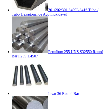
201/202/301 / 409L / 416 Tubo /
Tubo Hexagonal de Aço Inoxidável
Ferralium 255 UNS S32550 Round
Bar F255 1.4507
Invar 36 Round Bar