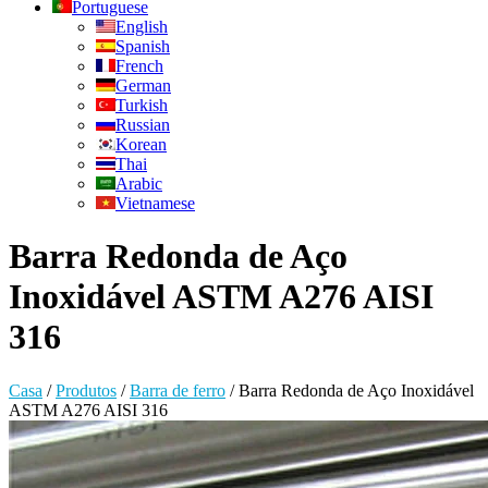
Portuguese
English
Spanish
French
German
Turkish
Russian
Korean
Thai
Arabic
Vietnamese
Barra Redonda de Aço
Inoxidável ASTM A276 AISI
316
Casa
/
Produtos
/
Barra de ferro
/
Barra Redonda de Aço Inoxidável
ASTM A276 AISI 316