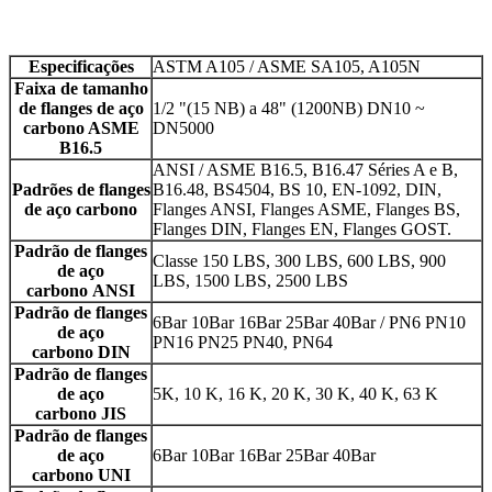
Especificações
ASTM A105 / ASME SA105, A105N
Faixa de tamanho
de flanges de aço
1/2 "(15 NB) a 48" (1200NB) DN10 ~
carbono ASME
DN5000
B16.5
ANSI / ASME B16.5, B16.47 Séries A e B,
Padrões de flanges
B16.48, BS4504, BS 10, EN-1092, DIN,
de aço carbono
Flanges ANSI, Flanges ASME, Flanges BS,
Flanges DIN, Flanges EN, Flanges GOST.
Padrão de flanges
Classe 150 LBS, 300 LBS, 600 LBS, 900
de aço
LBS, 1500 LBS, 2500 LBS
carbono
ANSI
Padrão de flanges
6Bar 10Bar 16Bar 25Bar 40Bar / PN6 PN10
de aço
PN16 PN25 PN40, PN64
carbono
DIN
Padrão de flanges
de aço
5K, 10 K, 16 K, 20 K, 30 K, 40 K, 63 K
carbono
JIS
Padrão de flanges
de aço
6Bar 10Bar 16Bar 25Bar 40Bar
carbono
UNI