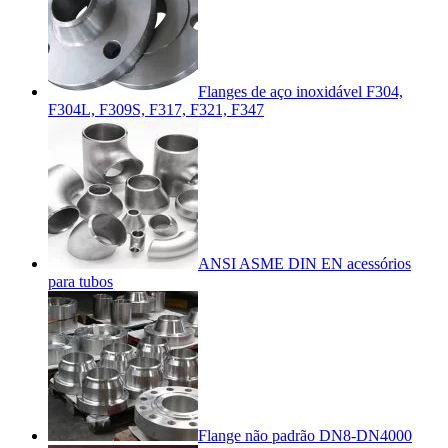
Flanges de aço inoxidável F304,
F304L, F309S, F317, F321, F347
ANSI ASME DIN EN acessórios
para tubos
Flange não padrão DN8-DN4000