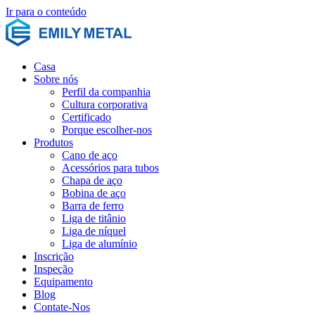
Ir para o conteúdo
Casa
Sobre nós
Perfil da companhia
Cultura corporativa
Certificado
Porque escolher-nos
Produtos
Cano de aço
Acessórios para tubos
Chapa de aço
Bobina de aço
Barra de ferro
Liga de titânio
Liga de níquel
Liga de alumínio
Inscrição
Inspeção
Equipamento
Blog
Contate-Nos