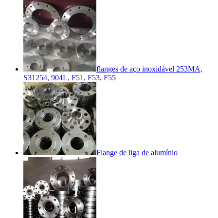
flanges de aço inoxidável 253MA,
S31254, 904L, F51, F53, F55
Flange de liga de alumínio