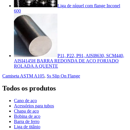
Liga de níquel com flange Inconel
600
P11, P22, P91, AISI8630, SCM440,
AISI4145H BARRA REDONDA DE AÇO FORJADO
ROLADA A QUENTE
Camiseta ASTM A105
,
Ss Slip On Flange
Todos os produtos
Cano de aço
Acessórios para tubos
Chapa de aço
Bobina de aço
Barra de ferro
Liga de titânio