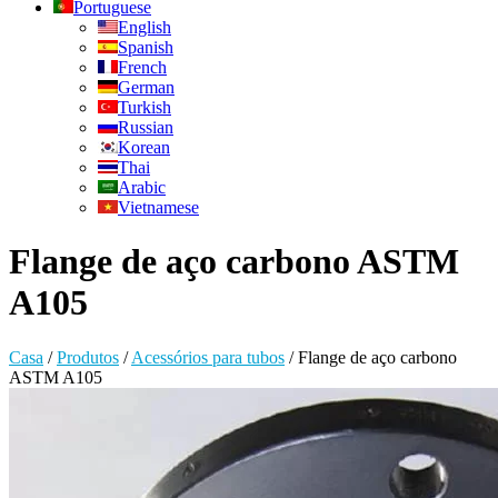
Portuguese
English
Spanish
French
German
Turkish
Russian
Korean
Thai
Arabic
Vietnamese
Flange de aço carbono ASTM
A105
Casa
/
Produtos
/
Acessórios para tubos
/
Flange de aço carbono
ASTM A105