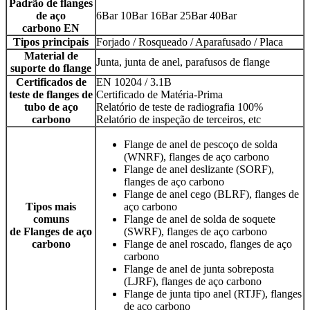
Padrão de flanges
de aço
6Bar 10Bar 16Bar 25Bar 40Bar
carbono
EN
Tipos principais
Forjado / Rosqueado / Aparafusado / Placa
Material de
Junta, junta de anel, parafusos de flange
suporte do flange
Certificados de
EN 10204 / 3.1B
teste de flanges de
Certificado de Matéria-Prima
tubo de aço
Relatório de teste de radiografia 100%
carbono
Relatório de inspeção de terceiros, etc
Flange de anel de pescoço de solda
(WNRF), flanges de aço carbono
Flange de anel deslizante (SORF),
flanges de aço carbono
Flange de anel cego (BLRF), flanges de
Tipos mais
aço carbono
comuns
Flange de anel de solda de soquete
de
Flanges de aço
(SWRF), flanges de aço carbono
carbono
Flange de anel roscado, flanges de aço
carbono
Flange de anel de junta sobreposta
(LJRF), flanges de aço carbono
Flange de junta tipo anel (RTJF), flanges
de aço carbono