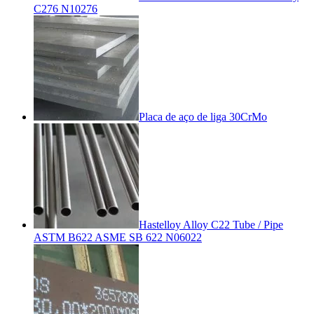
C276 N10276
Placa de aço de liga 30CrMo
Hastelloy Alloy C22 Tube / Pipe
ASTM B622 ASME SB 622 N06022