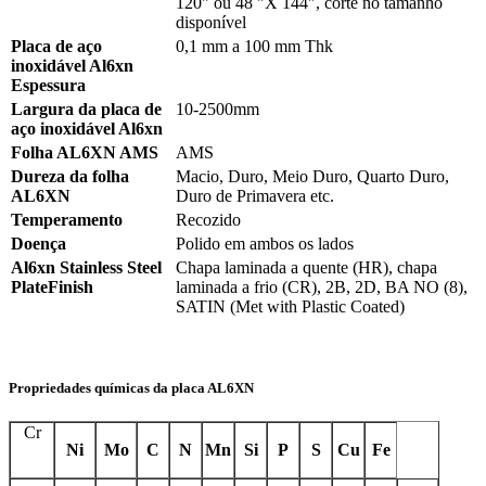
120" ou 48 "X 144", corte no tamanho
disponível
Placa de aço
0,1 mm a 100 mm Thk
inoxidável Al6xn
Espessura
Largura da placa de
10-2500mm
aço inoxidável Al6xn
Folha AL6XN AMS
AMS
Dureza da folha
Macio, Duro, Meio Duro, Quarto Duro,
AL6XN
Duro de Primavera etc.
Temperamento
Recozido
Doença
Polido em ambos os lados
Al6xn Stainless Steel
Chapa laminada a quente (HR), chapa
PlateFinish
laminada a frio (CR), 2B, 2D, BA NO (8),
SATIN (Met with Plastic Coated)
Propriedades químicas da placa AL6XN
Cr
Ni
Mo
C
N
Mn
Si
P
S
Cu
Fe