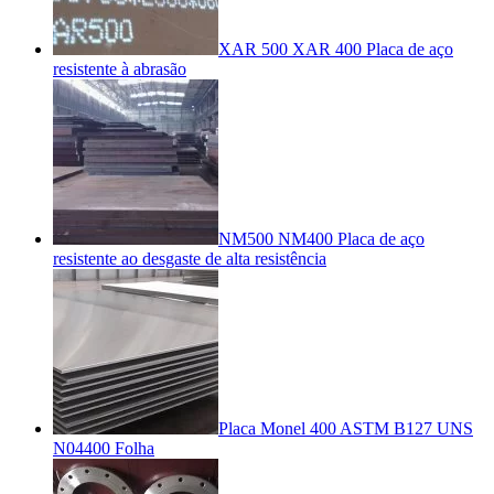
XAR 500 XAR 400 Placa de aço
resistente à abrasão
NM500 NM400 Placa de aço
resistente ao desgaste de alta resistência
Placa Monel 400 ASTM B127 UNS
N04400 Folha