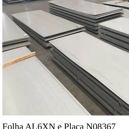
Folha AL6XN e Placa N08367