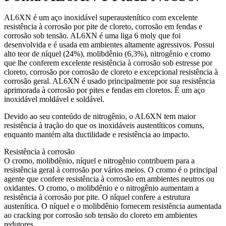
AL6XN é um aço inoxidável superaustenítico com excelente
resistência à corrosão por pite de cloreto, corrosão em fendas e
corrosão sob tensão. AL6XN é uma liga 6 moly que foi
desenvolvida e é usada em ambientes altamente agressivos. Possui
alto teor de níquel (24%), molibdênio (6,3%), nitrogênio e cromo
que lhe conferem excelente resistência à corrosão sob estresse por
cloreto, corrosão por corrosão de cloreto e excepcional resistência à
corrosão geral. AL6XN é usado principalmente por sua resistência
aprimorada à corrosão por pites e fendas em cloretos. É um aço
inoxidável moldável e soldável.
Devido ao seu conteúdo de nitrogênio, o AL6XN tem maior
resistência à tração do que os inoxidáveis austentíticos comuns,
enquanto mantém alta ductilidade e resistência ao impacto.
Resistência à corrosão
O cromo, molibdênio, níquel e nitrogênio contribuem para a
resistência geral à corrosão por vários meios. O cromo é o principal
agente que confere resistência à corrosão em ambientes neutros ou
oxidantes. O cromo, o molibdênio e o nitrogênio aumentam a
resistência à corrosão por pite. O níquel confere a estrutura
austenítica. O níquel e o molibdênio fornecem resistência aumentada
ao cracking por corrosão sob tensão do cloreto em ambientes
redutores.