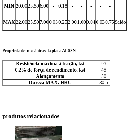
MIN
20.00
23.50
6.00
-
0.18
-
-
-
-
-
MAX
22.00
25.50
7.00
0.03
0.25
2.00
1.00
0.04
0.03
0.75
Saldo
Propriedades mecânicas da placa AL6XN
Resistência máxima à tração, ksi
95
0,2% de força de rendimento, ksi
45
Alongamento
30
Dureza MAX, HRC
30.5
produtos relacionados