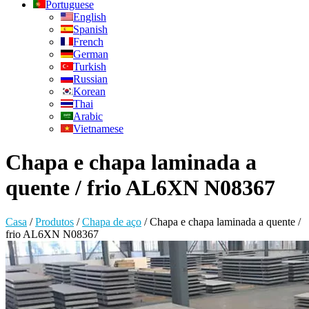
Portuguese
English
Spanish
French
German
Turkish
Russian
Korean
Thai
Arabic
Vietnamese
Chapa e chapa laminada a
quente / frio AL6XN N08367
Casa
/
Produtos
/
Chapa de aço
/
Chapa e chapa laminada a quente /
frio AL6XN N08367