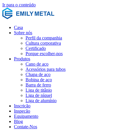
Ir para o conteúdo
Casa
Sobre nós
Perfil da companhia
Cultura corporativa
Certificado
Porque escolher-nos
Produtos
Cano de aço
Acessórios para tubos
Chapa de aço
Bobina de aço
Barra de ferro
Liga de titânio
Liga de níquel
Liga de alumínio
Inscrição
Inspeção
Equipamento
Blog
Contate-Nos