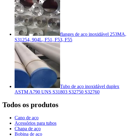
flanges de aço inoxidável 253MA,
S31254, 904L, F51, F53, F55
Tubo de aço inoxidável duplex
ASTM A790 UNS S31803 S32750 S32760
Todos os produtos
Cano de aço
Acessórios para tubos
Chapa de aço
Bobina de aço