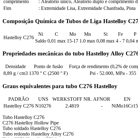
comprimento
:
Aleatório único, Aleatório duplo e comprimento de
Fim
:
Extremidade Lisa, Extremidade Chanfrada, Pista
Composição Química de Tubos de Liga Hastelloy C2
Ni
C
Mo
Mn
Si
Fe
P
Hastelloy C276
Saldo
0,01 max
15-17
1.0 max
0,08 max
4 - 7
0,04 
Propriedades mecânicas do tubo Hastelloy Alloy C27
Densidade
Ponto de fusão
Força de rendimento (0,2% de com
8,89 g / cm3
1370 ° C (2500 ° F)
Psi - 52.000, MPa - 355
Graus equivalentes para tubo C276 Hastelloy
PADRÃO
UNS
WERKSTOFF NR.
AFNOR
EN
Hastelloy C276
N10276
2.4819
-
NiMo16Cr1
Tubo Hastelloy C276
C276 Hastelloy Hollow Pipe
Tubo soldado Hastelloy C276
Tubo redondo Hastelloy Alloy C276