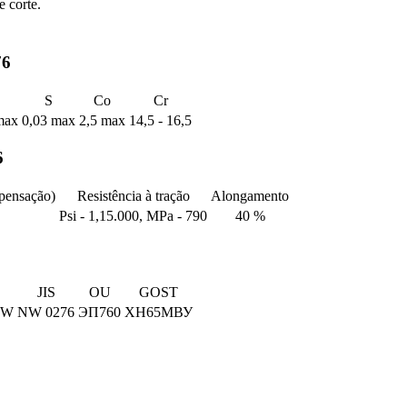
 corte.
76
S
Co
Cr
max
0,03 max
2,5 max
14,5 - 16,5
6
pensação)
Resistência à tração
Alongamento
Psi - 1,15.000, MPa - 790
40 %
JIS
OU
GOST
5W
NW 0276
ЭП760
ХН65МВУ