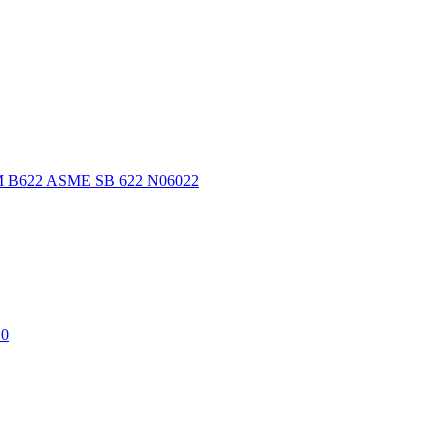
STM B622 ASME SB 622 N06022
10