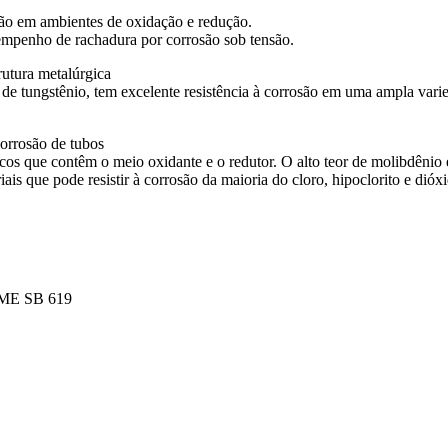
osão em ambientes de oxidação e redução.
esempenho de rachadura por corrosão sob tensão.
tura metalúrgica
 tungstênio, tem excelente resistência à corrosão em uma ampla varied
rrosão de tubos
os que contêm o meio oxidante e o redutor. O alto teor de molibdênio e
is que pode resistir à corrosão da maioria do cloro, hipoclorito e dióxi
ME SB 619