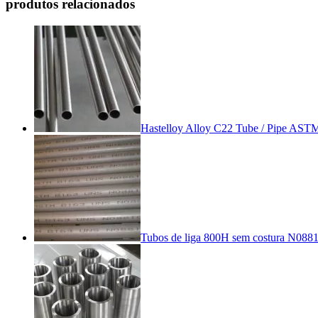
produtos relacionados
Hastelloy Alloy C22 Tube / Pipe A
Tubos de liga 800H sem costura N088