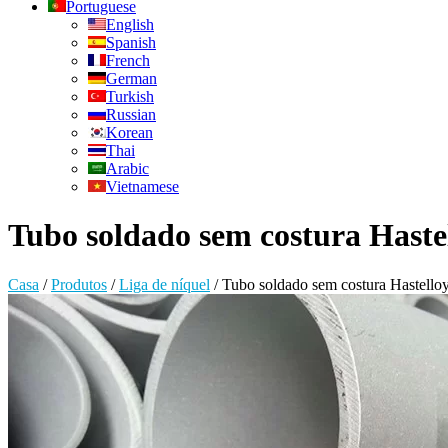
Portuguese
English
Spanish
French
German
Turkish
Russian
Korean
Thai
Arabic
Vietnamese
Tubo soldado sem costura Hast
Casa
/
Produtos
/
Liga de níquel
/
Tubo soldado sem costura Hastell