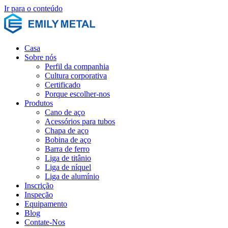
Ir para o conteúdo
Casa
Sobre nós
Perfil da companhia
Cultura corporativa
Certificado
Porque escolher-nos
Produtos
Cano de aço
Acessórios para tubos
Chapa de aço
Bobina de aço
Barra de ferro
Liga de titânio
Liga de níquel
Liga de alumínio
Inscrição
Inspeção
Equipamento
Blog
Contate-Nos