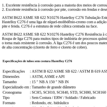
1. Excelente resistência à corrosão para a maioria dos meios de corr
2. Excelente resistência à corrosão por pite, corrosão em fendas e d
ASTM B622 ASME SB 622 N10276 Hastelloy C276 Tubulação Estru
Hastelloy C276 é uma liga de níquel-molibdênio-cromo com a adição de
pite e fenda. C276 é a estrutura de rede cúbica centrada na face.
ASTM B622 ASME SB 622 N10276 Hastelloy C276 Resistência à co
Roupa de liga C276 para muitos tipos de indústria de processos químic
o torna mais resistente à corrosão. A liga C276 é um dos poucos materia
de alta concentração (cloreto de ferro e cloreto de cobre).
Especificações de tubos sem costura Hastelloy C276
Especificações
:
ASTM B 622 ASME SB 622 / ASTM B 619 AS
Dimensões
:
ASTM, ASME e API
Tamanho
:
15 ″ NB A 150 ″ NB IN
Especializado em
:
Tamanho de grande diâmetro
Cronograma
:
SCH5, SCH10, SCH40, STD, SCH80, SCH160
Tipo
:
Sem Costura / ERW / Soldado / Fabricado
Formato
:
Redondo, etc. hidráulico