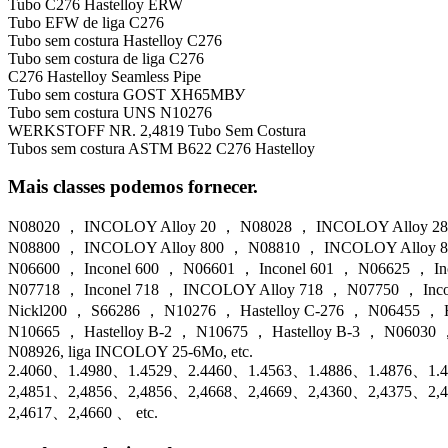
Tubo C276 Hastelloy ERW
Tubo EFW de liga C276
Tubo sem costura Hastelloy C276
Tubo sem costura de liga C276
C276 Hastelloy Seamless Pipe
Tubo sem costura GOST ХН65МВУ
Tubo sem costura UNS N10276
WERKSTOFF NR. 2,4819 Tubo Sem Costura
Tubos sem costura ASTM B622 C276 Hastelloy
Mais classes podemos fornecer.
N08020 ， INCOLOY Alloy 20 ， N08028 ， INCOLOY Alloy 2
N08800 ， INCOLOY Alloy 800 ， N08810 ， INCOLOY Alloy 
N06600 ， Inconel 600 ， N06601 ， Inconel 601 ， N06625 ， I
N07718 ， Inconel 718 ， INCOLOY Alloy 718 ， N07750 ， I
Nickl200 ， S66286 ， N10276 ， Hastelloy C-276 ， N06455 ， H
N10665 ， Hastelloy B-2 ， N10675 ， Hastelloy B-3 ， N06030
N08926, liga INCOLOY 25-6Mo, etc.
2.4060、1.4980、1.4529、2.4460、1.4563、1.4886、1.4876、1.
2,4851、2,4856、2,4856、2,4668、2,4669、2,4360、2,4375、2,
2,4617、2,4660 、 etc.