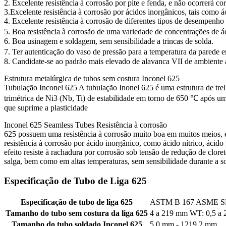
2. Excelente resistência à corrosão por pite e fenda, e não ocorrerá co
3.Excelente resistência à corrosão por ácidos inorgânicos, tais como áci
4. Excelente resistência à corrosão de diferentes tipos de desempenho
5. Boa resistência à corrosão de uma variedade de concentrações de á
6. Boa usinagem e soldagem, sem sensibilidade a trincas de solda.
7. Ter autenticação do vaso de pressão para a temperatura da parede
8. Candidate-se ao padrão mais elevado de alavanca VII de ambient
Estrutura metalúrgica de tubos sem costura Inconel 625
Tubulação Inconel 625 A tubulação Inonel 625 é uma estrutura de treli
trimétrica de Ni3 (Nb, Ti) de estabilidade em torno de 650 ℃ após 
que suprime a plasticidade
Inconel 625 Seamless Tubes Resistência à corrosão
625 possuem uma resistência à corrosão muito boa em muitos meios, es
resistência à corrosão por ácido inorgânico, como ácido nítrico, ácido 
efeito resiste à rachadura por corrosão sob tensão de redução de clor
salga, bem como em altas temperaturas, sem sensibilidade durante a so
Especificação de Tubo de Liga 625
Especificação de tubo de liga 625
ASTM B 167 ASME SB
Tamanho do tubo sem costura da liga 625
4 a 219 mm WT: 0,5 a
Tamanho do tubo soldado Inconel 625
5,0 mm - 1219,2 mm