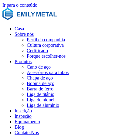
Ir para o conteúdo
Casa
Sobre nós
Perfil da companhia
Cultura corporativa
Certificado
Porque escolher-nos
Produtos
Cano de aço
Acessórios para tubos
Chapa de aço
Bobina de aço
Barra de ferro
Liga de titânio
Liga de níquel
Liga de alumínio
Inscrição
Inspeção
Equipamento
Blog
Contate-Nos