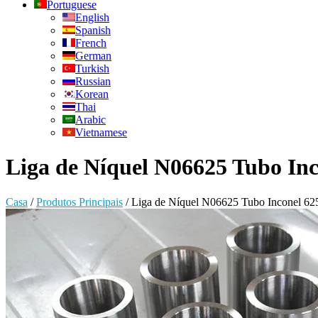
Portuguese
English
Spanish
French
German
Turkish
Russian
Korean
Thai
Arabic
Vietnamese
Liga de Níquel N06625 Tubo Inc
Casa
/
Produtos Principais
/
Liga de Níquel N06625 Tubo Inconel 62