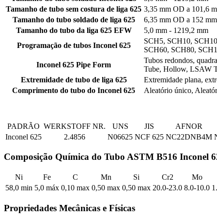
Tamanho de tubo sem costura de liga 625
3,35 mm OD a 101,6
Tamanho do tubo soldado de liga 625
6,35 mm OD a 152 m
Tamanho do tubo da liga 625 EFW
5,0 mm - 1219,2 mm
SCH5, SCH10, SCH10
Programação de tubos Inconel 625
SCH60, SCH80, SCH1
Tubos redondos, quadrad
Inconel 625 Pipe Form
Tube, Hollow, LSAW T
Extremidade de tubo de liga 625
Extremidade plana, extr
Comprimento do tubo do Inconel 625
Aleatório único, Aleató
PADRÃO
WERKSTOFF NR.
UNS
JIS
AFNOR
Inconel 625
2.4856
N06625
NCF 625
NC22DNB4M
Composição Química do Tubo ASTM B516 Inconel 6
Ni
Fe
C
Mn
Si
Cr2
Mo
58,0 min
5,0 máx
0,10 max
0,50 max
0,50 max
20.0-23.0
8.0-10.0
1
Propriedades Mecânicas e Físicas