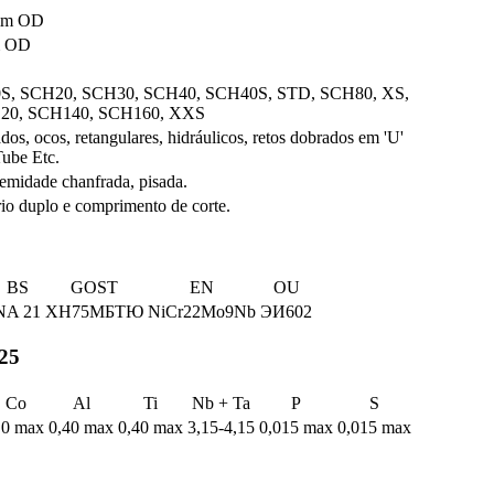
 mm OD
m OD
S, SCH20, SCH30, SCH40, SCH40S, STD, SCH80, XS,
20, SCH140, SCH160, XXS
os, ocos, retangulares, hidráulicos, retos dobrados em 'U'
ube Etc.
emidade chanfrada, pisada.
rio duplo e comprimento de corte.
BS
GOST
EN
OU
NA 21
ХН75МБТЮ
NiCr22Mo9Nb
ЭИ602
25
Co
Al
Ti
Nb + Ta
P
S
.0 max
0,40 max
0,40 max
3,15-4,15
0,015 max
0,015 max