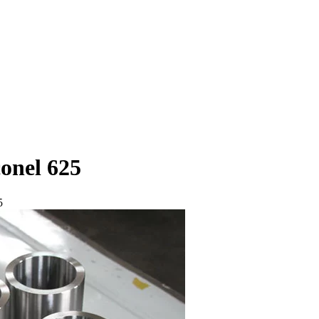
onel 625
5