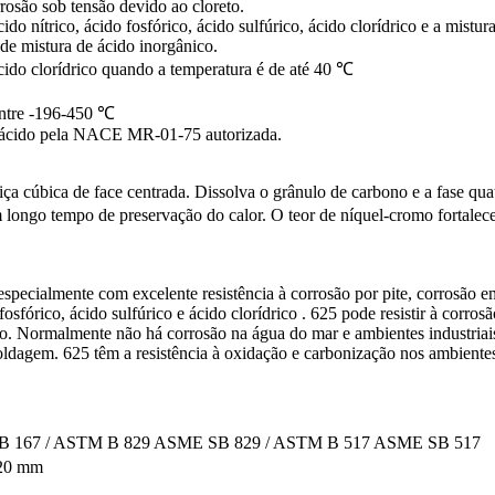
rrosão sob tensão devido ao cloreto.
do nítrico, ácido fosfórico, ácido sulfúrico, ácido clorídrico e a mistura
 de mistura de ácido inorgânico.
cido clorídrico quando a temperatura é de até 40 ℃
 entre -196-450 ℃
e ácido pela NACE MR-01-75 autorizada.
ça cúbica de face centrada. Dissolva o grânulo de carbono e a fase quat
um longo tempo de preservação do calor. O teor de níquel-cromo forta
pecialmente com excelente resistência à corrosão por pite, corrosão em
fosfórico, ácido sulfúrico e ácido clorídrico . 625 pode resistir à corr
eto. Normalmente não há corrosão na água do mar e ambientes industriais
ldagem. 625 têm a resistência à oxidação e carbonização nos ambientes e
 167 / ASTM B 829 ASME SB 829 / ASTM B 517 ASME SB 517
 20 mm