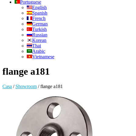
Portuguese
English
Spanish
French
German
Turkish
Russian
Korean
Thai
Arabic
Vietnamese
flange a181
Casa
/
Showroom
/
flange a181