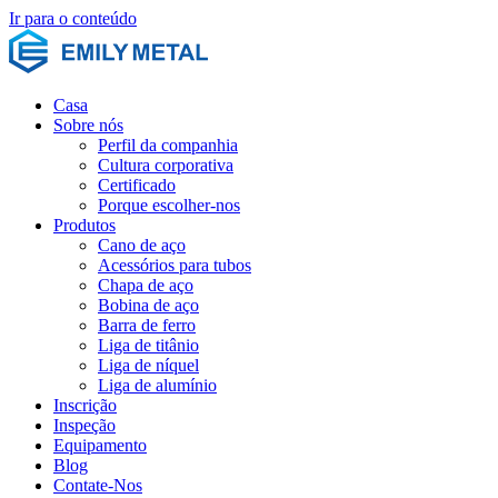
Ir para o conteúdo
Casa
Sobre nós
Perfil da companhia
Cultura corporativa
Certificado
Porque escolher-nos
Produtos
Cano de aço
Acessórios para tubos
Chapa de aço
Bobina de aço
Barra de ferro
Liga de titânio
Liga de níquel
Liga de alumínio
Inscrição
Inspeção
Equipamento
Blog
Contate-Nos